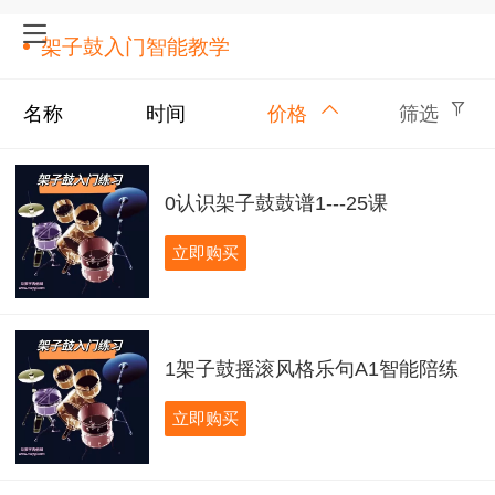
架子鼓入门智能教学
名称
时间
价格
筛选
0认识架子鼓鼓谱1---25课
立即购买
1架子鼓摇滚风格乐句A1智能陪练
立即购买